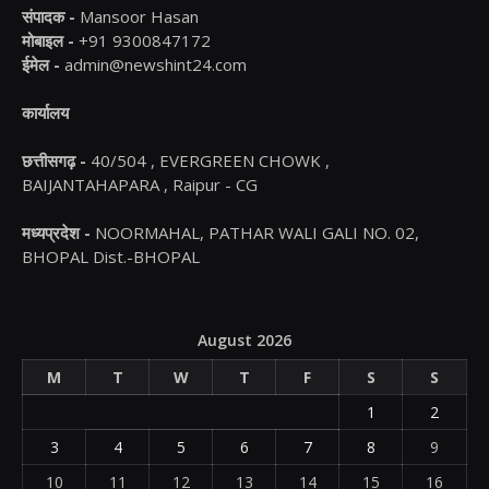
संपादक -
Mansoor Hasan
मोबाइल -
+91 9300847172
ईमेल -
admin@newshint24.com
कार्यालय
छत्तीसगढ़ -
40/504 , EVERGREEN CHOWK ,
BAIJANTAHAPARA , Raipur - CG
मध्यप्रदेश -
NOORMAHAL, PATHAR WALI GALI NO. 02,
BHOPAL Dist.-BHOPAL
August 2026
M
T
W
T
F
S
S
1
2
3
4
5
6
7
8
9
10
11
12
13
14
15
16