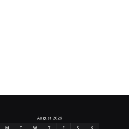
August 2026
M
T
W
T
F
S
S