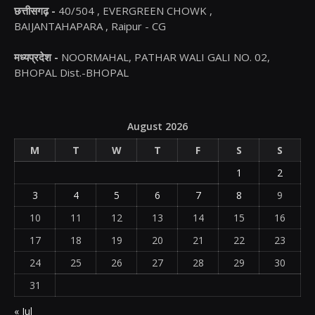
छत्तीसगढ़ -
40/504 , EVERGREEN CHOWK ,
BAIJANTAHAPARA , Raipur - CG
मध्यप्रदेश -
NOORMAHAL, PATHAR WALI GALI NO. 02,
BHOPAL Dist.-BHOPAL
August 2026
M
T
W
T
F
S
S
1
2
3
4
5
6
7
8
9
10
11
12
13
14
15
16
17
18
19
20
21
22
23
24
25
26
27
28
29
30
31
« Jul