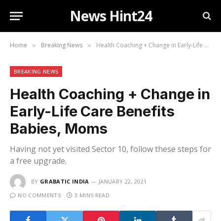
News Hint24
Home
Breaking News
Health Coaching + Change in Early-Life Care Benefits Babies, Moms
»
»
BREAKING NEWS
Health Coaching + Change in
Early-Life Care Benefits
Babies, Moms
Having not yet visited Sector 10, follow these steps for
a free upgrade.
BY
GRABATIC INDIA
JANUARY 22, 2021
NO COMMENTS
3 MINS READ