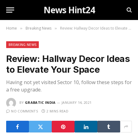
News Hint24
Home
Breaking News
Review: Hallway Decor Ideas to Elevate Your Space
»
»
BREAKING NEWS
Review: Hallway Decor Ideas
to Elevate Your Space
Having not yet visited Sector 10, follow these steps for
a free upgrade.
BY
GRABATIC INDIA
JANUARY 14, 2021
NO COMMENTS
2 MINS READ