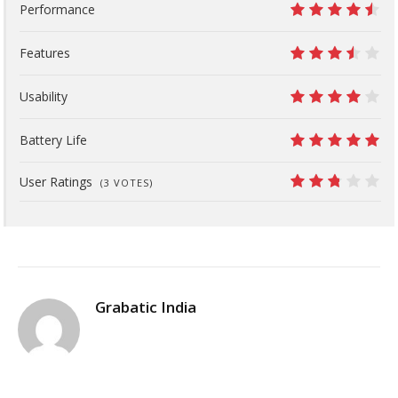
Performance
9
Features
7
Usability
8
Battery Life
10
User Ratings
(
3
VOTES)
5.4
Grabatic India