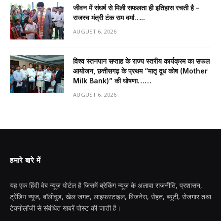
जीवन में संघर्ष से मिली सफलता ही इतिहास रचती है –
राजस्व मंत्री टंक राम वर्मा…..
AUGUST 6, 2026
विश्व स्तनपान सप्ताह के राज्य स्तरीय कार्यक्रम का सफल
आयोजन, छत्तीसगढ़ के प्रथम “मातृ दूध कोष (Mother
Milk Bank)” की घोषणा……
AUGUST 6, 2026
हमारे बारे में
यह एक हिंदी वेब न्यूज़ पोर्टल है जिसमें ब्रेकिंग न्यूज़ के अलावा राजनीति, प्रशासन,
ट्रेंडिंग न्यूज, बॉलीवुड, खेल जगत, लाइफस्टाइल, बिजनेस, सेहत, ब्यूटी, रोजगार तथा
टेक्नोलॉजी से संबंधित खबरें पोस्ट की जाती है।