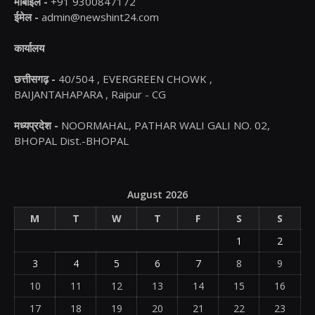
मोबाइल -
+91 9300847172
ईमेल -
admin@newshint24.com
कार्यालय
छत्तीसगढ़ -
40/504 , EVERGREEN CHOWK ,
BAIJANTAHAPARA , Raipur - CG
मध्यप्रदेश -
NOORMAHAL, PATHAR WALI GALI NO. 02,
BHOPAL Dist.-BHOPAL
August 2026
M
T
W
T
F
S
S
1
2
3
4
5
6
7
8
9
10
11
12
13
14
15
16
17
18
19
20
21
22
23