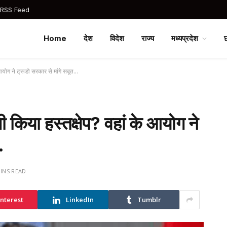
 RSS Feed
Home
देश
विदेश
राज्य
मध्यप्रदेश
े आयोग ने ट्रूडो सरकार से मांगे सबूत…
भी किया हस्तक्षेप? वहां के आयोग ने
…
MINS READ
interest
LinkedIn
Tumblr