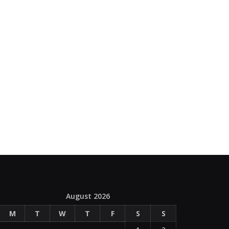
August 2026
M
T
W
T
F
S
S