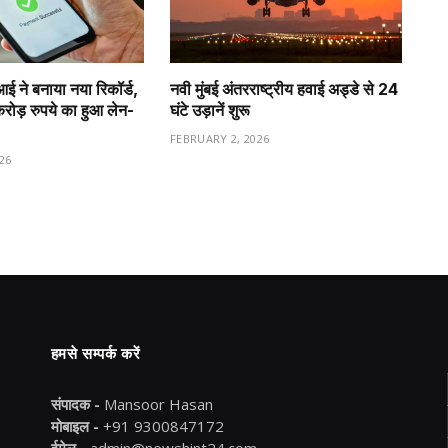
ीआई ने बनाया नया रिकॉर्ड,
नवी मुंबई अंतरराष्ट्रीय हवाई अड्डे से 24
ड़ रुपये का हुआ लेन-
घंटे उड़ानें शुरू
FEBRUARY 2, 2026
26
हमसे सम्पर्क करें
संपादक -
Mansoor Hasan
मोबाइल -
+91 9300847172
ईमेल -
admin@newshint24.com