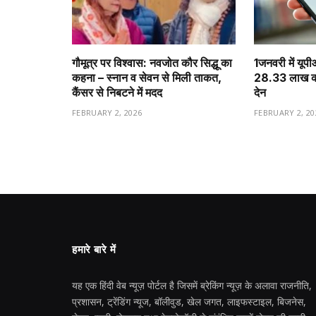
गौमूत्र पर विश्वास: नवजोत कौर सिद्धू का
1️जनवरी में यूप
कहना – स्नान व सेवन से मिली ताकत,
28.33 लाख करो
कैंसर से निबटने में मदद
देन
FEBRUARY 2, 2026
FEBRUARY 2, 20
हमारे बारे में
यह एक हिंदी वेब न्यूज़ पोर्टल है जिसमें ब्रेकिंग न्यूज़ के अलावा राजनीति,
प्रशासन, ट्रेंडिंग न्यूज, बॉलीवुड, खेल जगत, लाइफस्टाइल, बिजनेस,