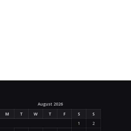
August 2026
M
T
W
T
F
S
S
1
2