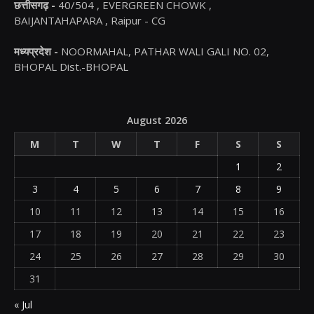
छत्तीसगढ़ -
40/504 , EVERGREEN CHOWK ,
BAIJANTAHAPARA , Raipur - CG
मध्यप्रदेश -
NOORMAHAL, PATHAR WALI GALI NO. 02,
BHOPAL Dist.-BHOPAL
August 2026
M
T
W
T
F
S
S
1
2
3
4
5
6
7
8
9
10
11
12
13
14
15
16
17
18
19
20
21
22
23
24
25
26
27
28
29
30
31
« Jul