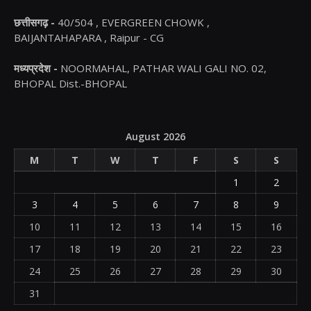
छत्तीसगढ़ -
40/504 , EVERGREEN CHOWK ,
BAIJANTAHAPARA , Raipur - CG
मध्यप्रदेश -
NOORMAHAL, PATHAR WALI GALI NO. 02,
BHOPAL Dist.-BHOPAL
August 2026
M
T
W
T
F
S
S
1
2
3
4
5
6
7
8
9
10
11
12
13
14
15
16
17
18
19
20
21
22
23
24
25
26
27
28
29
30
31