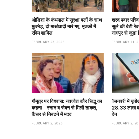
ओडिशा के कंधमाल में सुरक्षा बलों के साथ
शरद पवार परिवा
मुठभेड़, दो माओवादी मारे गए, मृतकों में
सुले की बेटी रे
रश्मि शामिल
नागपुर से जुड़ा 
FEBRUARY 23, 2026
FEBRUARY 11, 2
गौमूत्र पर विश्वास: नवजोत कौर सिद्धू का
1️जनवरी में यूप
कहना – स्नान व सेवन से मिली ताकत,
28.33 लाख करो
कैंसर से निबटने में मदद
देन
FEBRUARY 2, 2026
FEBRUARY 2, 20