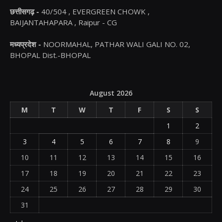
छत्तीसगढ़ -
40/504 , EVERGREEN CHOWK ,
BAIJANTAHAPARA , Raipur - CG
मध्यप्रदेश -
NOORMAHAL, PATHAR WALI GALI NO. 02,
BHOPAL Dist.-BHOPAL
August 2026
M
T
W
T
F
S
S
1
2
3
4
5
6
7
8
9
10
11
12
13
14
15
16
17
18
19
20
21
22
23
24
25
26
27
28
29
30
31