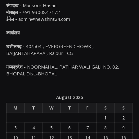
संपादक -
Mansoor Hasan
मोबाइल -
+91 9300847172
ईमेल -
admin@newshint24.com
कार्यालय
छत्तीसगढ़ -
40/504 , EVERGREEN CHOWK ,
BAIJANTAHAPARA , Raipur - CG
मध्यप्रदेश -
NOORMAHAL, PATHAR WALI GALI NO. 02,
BHOPAL Dist.-BHOPAL
August 2026
M
T
W
T
F
S
S
1
2
3
4
5
6
7
8
9
10
11
12
13
14
15
16