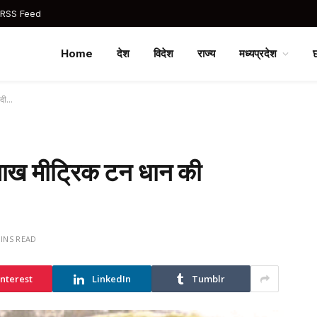
 RSS Feed
Home
देश
विदेश
राज्य
मध्यप्रदेश
ीदी…
ाख मीट्रिक टन धान की
MINS READ
interest
LinkedIn
Tumblr