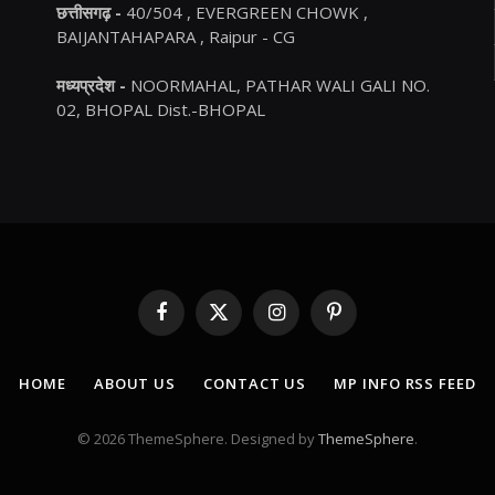
छत्तीसगढ़ -
40/504 , EVERGREEN CHOWK ,
BAIJANTAHAPARA , Raipur - CG
मध्यप्रदेश -
NOORMAHAL, PATHAR WALI GALI NO.
02, BHOPAL Dist.-BHOPAL
Facebook
X
Instagram
Pinterest
(Twitter)
HOME
ABOUT US
CONTACT US
MP INFO RSS FEED
© 2026 ThemeSphere. Designed by
ThemeSphere
.