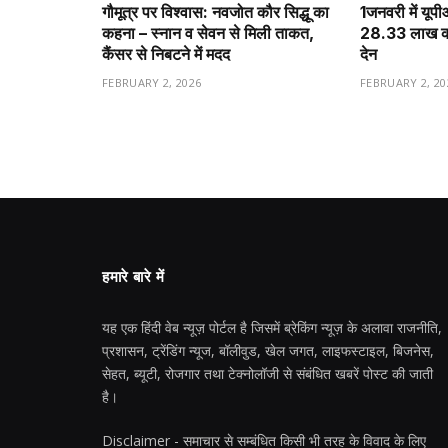
गौमूत्र पर विश्वास: नवजोत कौर सिद्धू का
1️जनवरी में यूप
कहना – स्नान व सेवन से मिली ताकत,
28.33 लाख करो
कैंसर से निबटने में मदद
देन
FEBRUARY 2, 2026
FEBRUARY 2, 20
हमारे बारे में
यह एक हिंदी वेब न्यूज़ पोर्टल है जिसमें ब्रेकिंग न्यूज़ के अलावा राजनीति,
प्रशासन, ट्रेंडिंग न्यूज, बॉलीवुड, खेल जगत, लाइफस्टाइल, बिजनेस,
सेहत, ब्यूटी, रोजगार तथा टेक्नोलॉजी से संबंधित खबरें पोस्ट की जाती
है।
Disclaimer - समाचार से सम्बंधित किसी भी तरह के विवाद के लिए