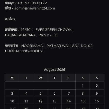
मोबाइल -
+91 9300847172
ईमेल -
admin@newshint24.com
कार्यालय
छत्तीसगढ़ -
40/504 , EVERGREEN CHOWK ,
BAIJANTAHAPARA , Raipur - CG
मध्यप्रदेश -
NOORMAHAL, PATHAR WALI GALI NO. 02,
BHOPAL Dist.-BHOPAL
August 2026
M
T
W
T
F
S
S
1
2
3
4
5
6
7
8
9
10
11
12
13
14
15
16
17
18
19
20
21
22
23