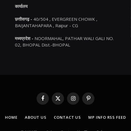
कार्यालय
छत्तीसगढ़ -
40/504 , EVERGREEN CHOWK ,
BAIJANTAHAPARA , Raipur - CG
मध्यप्रदेश -
NOORMAHAL, PATHAR WALI GALI NO.
02, BHOPAL Dist.-BHOPAL
Facebook
X
Instagram
Pinterest
(Twitter)
HOME
ABOUT US
CONTACT US
MP INFO RSS FEED