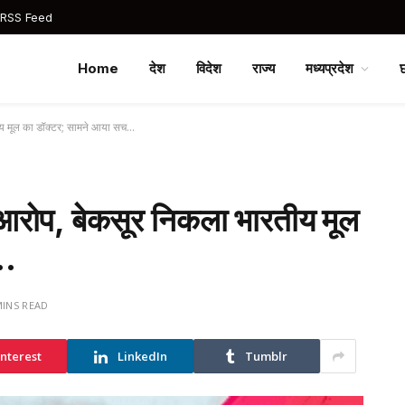
 RSS Feed
Home
देश
विदेश
राज्य
मध्यप्रदेश
तीय मूल का डॉक्टर; सामने आया सच…
ा आरोप, बेकसूर निकला भारतीय मूल
च…
MINS READ
interest
LinkedIn
Tumblr