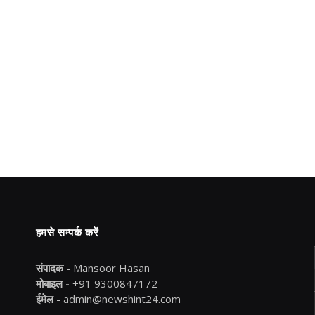
हमसे सम्पर्क करें
संपादक -
Mansoor Hasan
मोबाइल -
+91 9300847172
ईमेल -
admin@newshint24.com