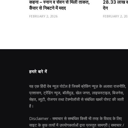
कहना – स्नान व सेवन से मिली ताकत,
28.33 लाख करो
कैंसर से निबटने में मदद
देन
FEBRUARY 2, 2026
FEBRUARY 2, 20
हमारे बारे में
यह एक हिंदी वेब न्यूज़ पोर्टल है जिसमें ब्रेकिंग न्यूज़ के अलावा राजनीति,
प्रशासन, ट्रेंडिंग न्यूज, बॉलीवुड, खेल जगत, लाइफस्टाइल, बिजनेस,
सेहत, ब्यूटी, रोजगार तथा टेक्नोलॉजी से संबंधित खबरें पोस्ट की जाती
है।
Disclaimer - समाचार से सम्बंधित किसी भी तरह के विवाद के लिए
साइट के कुछ तत्वों में उपयोगकर्ताओं द्वारा प्रस्तुत सामग्री ( समाचार /