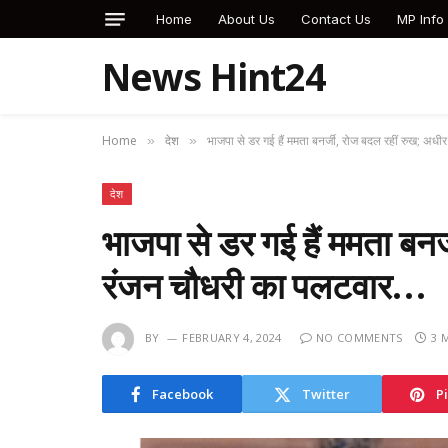
Home
About Us
Contact Us
MP Info
News Hint24
Home
देश
भाजपा से डर गई हैं ममता बनर्जी, रोज बदल रहीं रुख; अ
»
»
देश
भाजपा से डर गई हैं ममता बनर
रंजन चौधरी का पलटवार…
BY
FEBRUARY 4, 2024
NO COMMENTS
3 
Facebook
Twitter
P