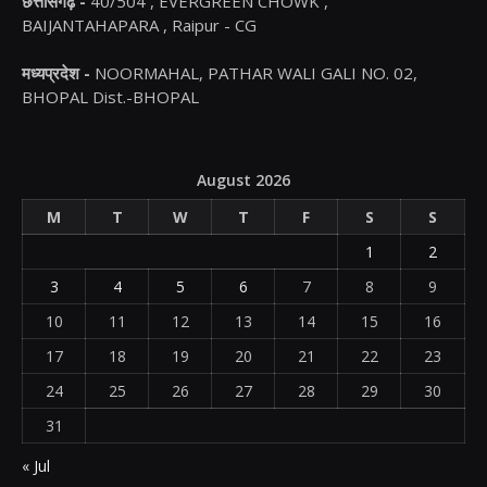
छत्तीसगढ़ -
40/504 , EVERGREEN CHOWK ,
BAIJANTAHAPARA , Raipur - CG
मध्यप्रदेश -
NOORMAHAL, PATHAR WALI GALI NO. 02,
BHOPAL Dist.-BHOPAL
August 2026
M
T
W
T
F
S
S
1
2
3
4
5
6
7
8
9
10
11
12
13
14
15
16
17
18
19
20
21
22
23
24
25
26
27
28
29
30
31
« Jul