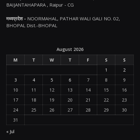
BAIJANTAHAPARA , Raipur - CG
मध्यप्रदेश -
NOORMAHAL, PATHAR WALI GALI NO. 02,
BHOPAL Dist.-BHOPAL
August 2026
M
T
W
T
F
S
S
1
2
3
4
5
6
7
8
9
10
11
12
13
14
15
16
17
18
19
20
21
22
23
24
25
26
27
28
29
30
31
« Jul