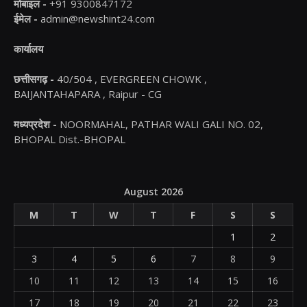
मोबाइल -
+91 9300847172
ईमेल -
admin@newshint24.com
कार्यालय
छत्तीसगढ़ -
40/504 , EVERGREEN CHOWK ,
BAIJANTAHAPARA , Raipur - CG
मध्यप्रदेश -
NOORMAHAL, PATHAR WALI GALI NO. 02,
BHOPAL Dist.-BHOPAL
August 2026
M
T
W
T
F
S
S
1
2
3
4
5
6
7
8
9
10
11
12
13
14
15
16
17
18
19
20
21
22
23