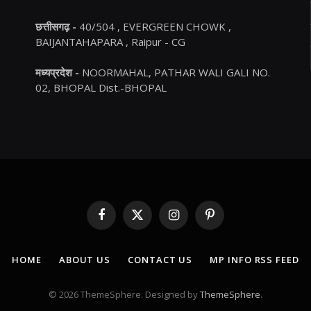
छत्तीसगढ़ -
40/504 , EVERGREEN CHOWK ,
BAIJANTAHAPARA , Raipur - CG
मध्यप्रदेश -
NOORMAHAL, PATHAR WALI GALI NO.
02, BHOPAL Dist.-BHOPAL
Facebook
X
Instagram
Pinterest
(Twitter)
HOME
ABOUT US
CONTACT US
MP INFO RSS FEED
© 2026 ThemeSphere. Designed by
ThemeSphere
.