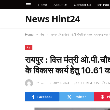
Home
About Us
Contact Us
MP Info
News Hint24
Home
देश
रायपुर : वित्त मंत्री ओ.पी.चौधरी की पहल पर रायगढ़ नगर 
»
»
देश
रायपुर : वित्त मंत्री ओ.पी.
के विकास कार्य हेतु 10.61 क
BY
FEBRUARY 8, 2024
NO COMMENTS
2 
Facebook
Twitter
P