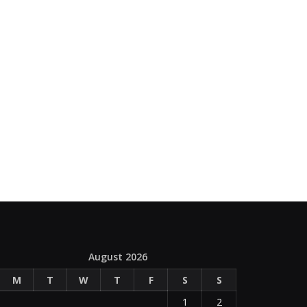
August 2026
M
T
W
T
F
S
S
1
2