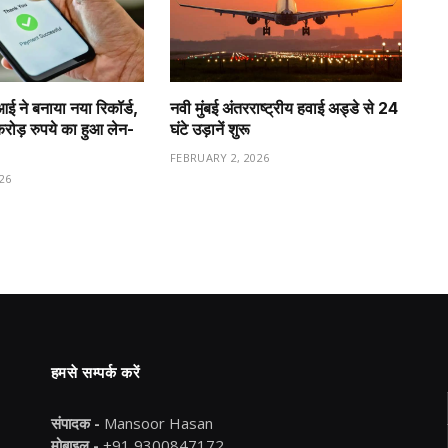
ीआई ने बनाया नया रिकॉर्ड,
नवी मुंबई अंतरराष्ट्रीय हवाई अड्डे से 24
ड़ रुपये का हुआ लेन-
घंटे उड़ानें शुरू
FEBRUARY 2, 2026
26
हमसे सम्पर्क करें
संपादक -
Mansoor Hasan
मोबाइल -
+91 9300847172