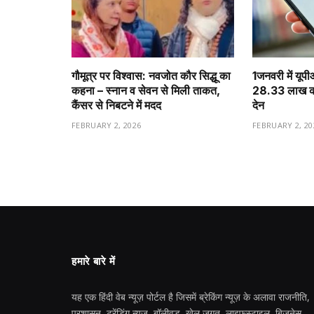
गौमूत्र पर विश्वास: नवजोत कौर सिद्धू का
1️जनवरी में यूप
कहना – स्नान व सेवन से मिली ताकत,
28.33 लाख करो
कैंसर से निबटने में मदद
देन
FEBRUARY 2, 2026
FEBRUARY 2, 20
हमारे बारे में
यह एक हिंदी वेब न्यूज़ पोर्टल है जिसमें ब्रेकिंग न्यूज़ के अलावा राजनीति,
प्रशासन, ट्रेंडिंग न्यूज, बॉलीवुड, खेल जगत, लाइफस्टाइल, बिजनेस,