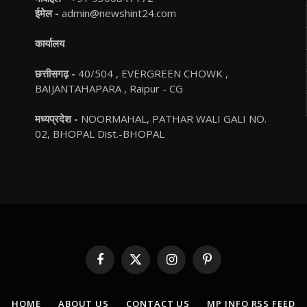
ईमेल -
admin@newshint24.com
कार्यालय
छत्तीसगढ़ -
40/504 , EVERGREEN CHOWK ,
BAIJANTAHAPARA , Raipur - CG
मध्यप्रदेश -
NOORMAHAL, PATHAR WALI GALI NO.
02, BHOPAL Dist.-BHOPAL
Facebook
X
Instagram
Pinterest
(Twitter)
HOME
ABOUT US
CONTACT US
MP INFO RSS FEED