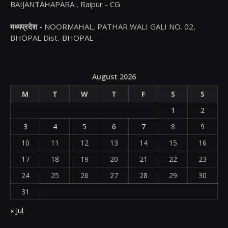
BAIJANTAHAPARA , Raipur - CG
मध्यप्रदेश -
NOORMAHAL, PATHAR WALI GALI NO. 02,
BHOPAL Dist.-BHOPAL
August 2026
M
T
W
T
F
S
S
1
2
3
4
5
6
7
8
9
10
11
12
13
14
15
16
17
18
19
20
21
22
23
24
25
26
27
28
29
30
31
« Jul