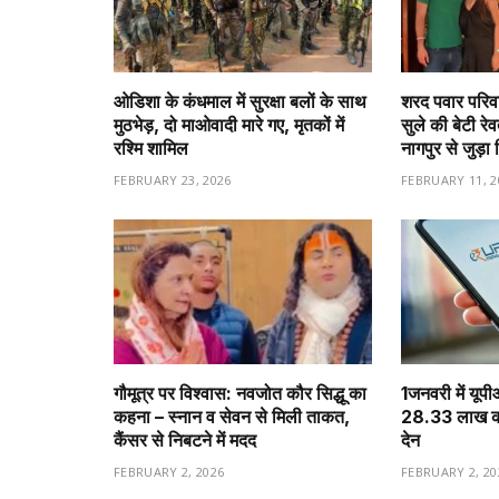
ओडिशा के कंधमाल में सुरक्षा बलों के साथ
शरद पवार परिवा
मुठभेड़, दो माओवादी मारे गए, मृतकों में
सुले की बेटी रे
रश्मि शामिल
नागपुर से जुड़ा 
FEBRUARY 23, 2026
FEBRUARY 11, 2
गौमूत्र पर विश्वास: नवजोत कौर सिद्धू का
1️जनवरी में यूप
कहना – स्नान व सेवन से मिली ताकत,
28.33 लाख करो
कैंसर से निबटने में मदद
देन
FEBRUARY 2, 2026
FEBRUARY 2, 20