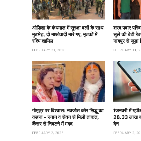
ओडिशा के कंधमाल में सुरक्षा बलों के साथ
शरद पवार परिवा
मुठभेड़, दो माओवादी मारे गए, मृतकों में
सुले की बेटी रे
रश्मि शामिल
नागपुर से जुड़ा 
FEBRUARY 23, 2026
FEBRUARY 11, 2
गौमूत्र पर विश्वास: नवजोत कौर सिद्धू का
1️जनवरी में यूप
कहना – स्नान व सेवन से मिली ताकत,
28.33 लाख करो
कैंसर से निबटने में मदद
देन
FEBRUARY 2, 2026
FEBRUARY 2, 20