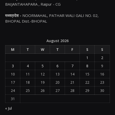
BAIJANTAHAPARA , Raipur - CG
मध्यप्रदेश -
NOORMAHAL, PATHAR WALI GALI NO. 02,
BHOPAL Dist.-BHOPAL
August 2026
M
T
W
T
F
S
S
1
2
3
4
5
6
7
8
9
10
11
12
13
14
15
16
17
18
19
20
21
22
23
24
25
26
27
28
29
30
31
« Jul