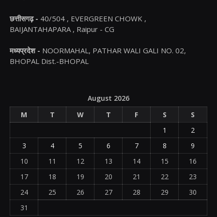
छत्तीसगढ़ -
40/504 , EVERGREEN CHOWK ,
BAIJANTAHAPARA , Raipur - CG
मध्यप्रदेश -
NOORMAHAL, PATHAR WALI GALI NO. 02,
BHOPAL Dist.-BHOPAL
August 2026
M
T
W
T
F
S
S
1
2
3
4
5
6
7
8
9
10
11
12
13
14
15
16
17
18
19
20
21
22
23
24
25
26
27
28
29
30
31