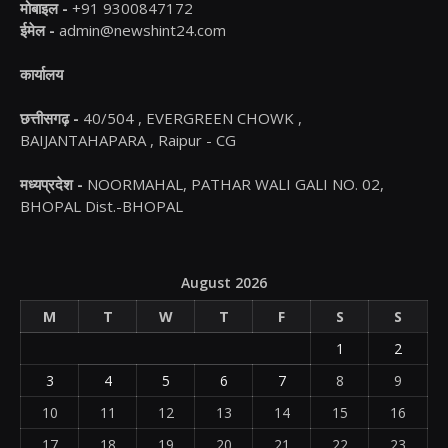
मोबाइल -
+91 9300847172
ईमेल -
admin@newshint24.com
कार्यालय
छत्तीसगढ़ -
40/504 , EVERGREEN CHOWK ,
BAIJANTAHAPARA , Raipur - CG
मध्यप्रदेश -
NOORMAHAL, PATHAR WALI GALI NO. 02,
BHOPAL Dist.-BHOPAL
August 2026
M
T
W
T
F
S
S
1
2
3
4
5
6
7
8
9
10
11
12
13
14
15
16
17
18
19
20
21
22
23