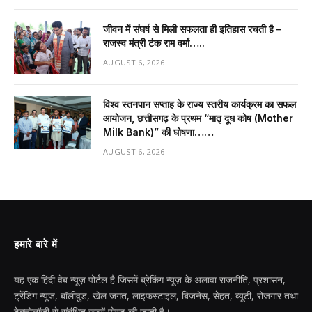
जीवन में संघर्ष से मिली सफलता ही इतिहास रचती है –
राजस्व मंत्री टंक राम वर्मा…..
AUGUST 6, 2026
विश्व स्तनपान सप्ताह के राज्य स्तरीय कार्यक्रम का सफल
आयोजन, छत्तीसगढ़ के प्रथम “मातृ दूध कोष (Mother
Milk Bank)” की घोषणा……
AUGUST 6, 2026
हमारे बारे में
यह एक हिंदी वेब न्यूज़ पोर्टल है जिसमें ब्रेकिंग न्यूज़ के अलावा राजनीति, प्रशासन,
ट्रेंडिंग न्यूज, बॉलीवुड, खेल जगत, लाइफस्टाइल, बिजनेस, सेहत, ब्यूटी, रोजगार तथा
टेक्नोलॉजी से संबंधित खबरें पोस्ट की जाती है।