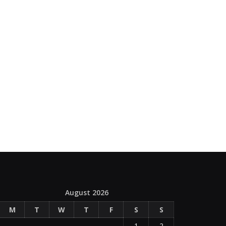
August 2026
M
T
W
T
F
S
S
1
2