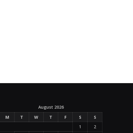
August 2026
M
T
W
T
F
S
S
1
2