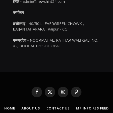
ईमेल -
admin@newshint24.com
कार्यालय
छत्तीसगढ़ -
40/504 , EVERGREEN CHOWK ,
BAIJANTAHAPARA , Raipur - CG
मध्यप्रदेश -
NOORMAHAL, PATHAR WALI GALI NO.
02, BHOPAL Dist.-BHOPAL
Facebook
X
Instagram
Pinterest
(Twitter)
HOME
ABOUT US
CONTACT US
MP INFO RSS FEED