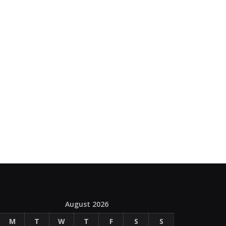
August 2026
M
T
W
T
F
S
S