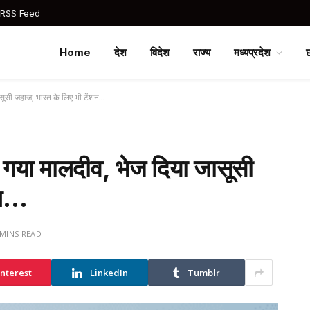
 RSS Feed
Home
देश
विदेश
राज्य
मध्यप्रदेश
जासूसी जहाज; भारत के लिए भी टेंशन…
ंस गया मालदीव, भेज दिया जासूसी
शन…
 MINS READ
interest
LinkedIn
Tumblr