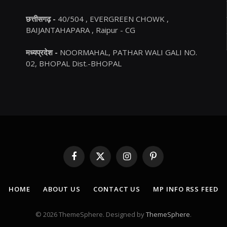
छत्तीसगढ़ -
40/504 , EVERGREEN CHOWK ,
BAIJANTAHAPARA , Raipur - CG
मध्यप्रदेश -
NOORMAHAL, PATHAR WALI GALI NO.
02, BHOPAL Dist.-BHOPAL
Facebook
X
Instagram
Pinterest
(Twitter)
HOME
ABOUT US
CONTACT US
MP INFO RSS FEED
© 2026 ThemeSphere. Designed by
ThemeSphere
.