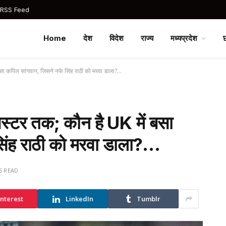
 RSS Feed
Home
देश
विदेश
राज्य
मध्यप्रदेश
ें बसा कपिल सांगवान, जिसने नफे सिंह राठी को मरवा डाला?…
ैंगस्टर तक; कौन है UK में बसा
िंह राठी को मरवा डाला?…
S READ
interest
LinkedIn
Tumblr