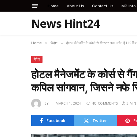
Home
About Us
Contact Us
MP Info
News Hint24
Home
विदेश
होटल मैनेजमेंट के कोर्स से गैंगस्टर तक; कौन है UK म
»
»
विदेश
होटल मैनेजमेंट के कोर्स से ग
कपिल सांगवान, जिसने नफे स
BY
MARCH 1, 2024
NO COMMENTS
3 MIN
Facebook
Twitter
P