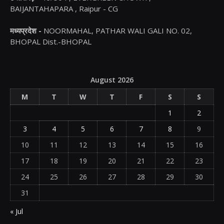
BAIJANTAHAPARA , Raipur - CG
मध्यप्रदेश -
NOORMAHAL, PATHAR WALI GALI NO. 02,
BHOPAL Dist.-BHOPAL
August 2026
M
T
W
T
F
S
S
1
2
3
4
5
6
7
8
9
10
11
12
13
14
15
16
17
18
19
20
21
22
23
24
25
26
27
28
29
30
31
« Jul