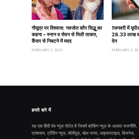
गौमूत्र पर विश्वास: नवजोत कौर सिद्धू का
1️जनवरी में यूप
कहना – स्नान व सेवन से मिली ताकत,
28.33 लाख करो
कैंसर से निबटने में मदद
देन
FEBRUARY 2, 2026
FEBRUARY 2, 20
हमारे बारे में
यह एक हिंदी वेब न्यूज़ पोर्टल है जिसमें ब्रेकिंग न्यूज़ के अलावा राजनीति,
प्रशासन, ट्रेंडिंग न्यूज, बॉलीवुड, खेल जगत, लाइफस्टाइल, बिजनेस,