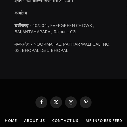
ईमेल -
admin@newshint24.com
कार्यालय
छत्तीसगढ़ -
40/504 , EVERGREEN CHOWK ,
BAIJANTAHAPARA , Raipur - CG
मध्यप्रदेश -
NOORMAHAL, PATHAR WALI GALI NO.
02, BHOPAL Dist.-BHOPAL
Facebook
X
Instagram
Pinterest
(Twitter)
HOME
ABOUT US
CONTACT US
MP INFO RSS FEED