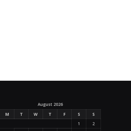
August 2026
M
T
W
T
F
S
S
1
2