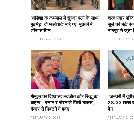
ओडिशा के कंधमाल में सुरक्षा बलों के साथ
शरद पवार परिवा
मुठभेड़, दो माओवादी मारे गए, मृतकों में
सुले की बेटी रे
रश्मि शामिल
नागपुर से जुड़ा 
FEBRUARY 23, 2026
FEBRUARY 11, 2
गौमूत्र पर विश्वास: नवजोत कौर सिद्धू का
1️जनवरी में यूप
कहना – स्नान व सेवन से मिली ताकत,
28.33 लाख करो
कैंसर से निबटने में मदद
देन
FEBRUARY 2, 2026
FEBRUARY 2, 20