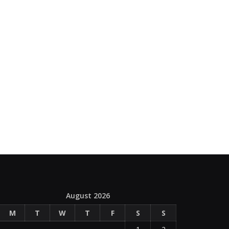
August 2026
M
T
W
T
F
S
S