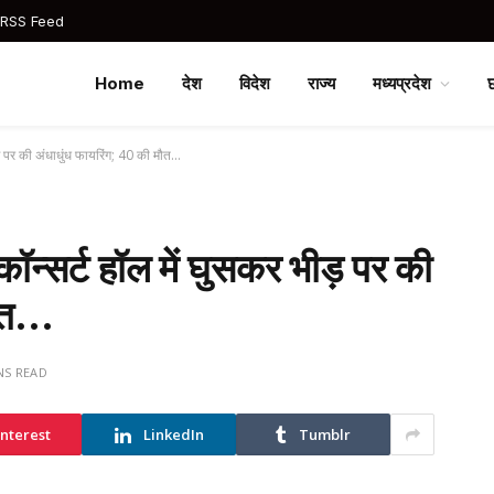
 RSS Feed
Home
देश
विदेश
राज्य
मध्यप्रदेश
ीड़ पर की अंधाधुंध फायरिंग; 40 की मौत…
कॉन्सर्ट हॉल में घुसकर भीड़ पर की
मौत…
NS READ
interest
LinkedIn
Tumblr