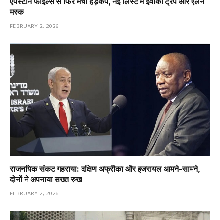
एपस्टीन फाइल्स से फिर मचा हड़कंप, नई लिस्ट में इवांका ट्रंप और एलन
मस्क
FEBRUARY 2, 2026
राजनयिक संकट गहराया: दक्षिण अफ्रीका और इजरायल आमने-सामने,
दोनों ने अपनाया सख्त रुख
FEBRUARY 2, 2026