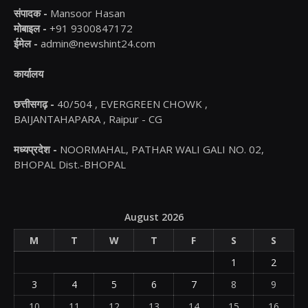
संपादक -
Mansoor Hasan
मोबाइल -
+91 9300847172
ईमेल -
admin@newshint24.com
कार्यालय
छत्तीसगढ़ -
40/504 , EVERGREEN CHOWK ,
BAIJANTAHAPARA , Raipur - CG
मध्यप्रदेश -
NOORMAHAL, PATHAR WALI GALI NO. 02,
BHOPAL Dist.-BHOPAL
August 2026
M
T
W
T
F
S
S
1
2
3
4
5
6
7
8
9
10
11
12
13
14
15
16