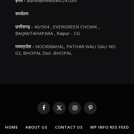
ईमेल -
admin@newshint24.com
कार्यालय
छत्तीसगढ़ -
40/504 , EVERGREEN CHOWK ,
BAIJANTAHAPARA , Raipur - CG
मध्यप्रदेश -
NOORMAHAL, PATHAR WALI GALI NO.
02, BHOPAL Dist.-BHOPAL
Facebook
X
Instagram
Pinterest
(Twitter)
HOME
ABOUT US
CONTACT US
MP INFO RSS FEED