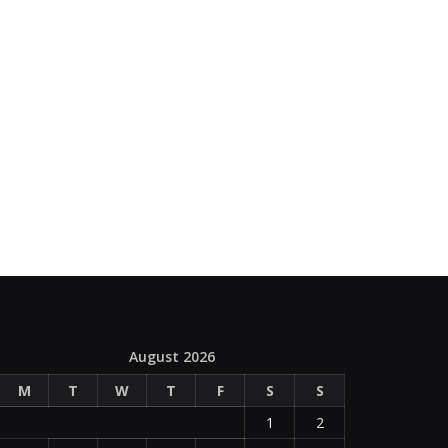
August 2026
M
T
W
T
F
S
S
1
2