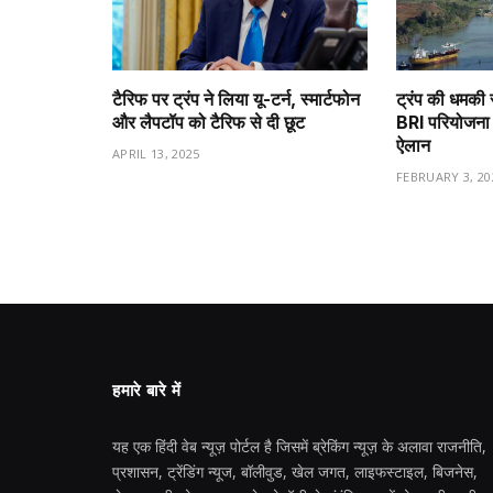
टैरिफ पर ट्रंप ने लिया यू-टर्न, स्मार्टफोन
ट्रंप की धमकी 
और लैपटॉप को टैरिफ से दी छूट
BRI परियोजना 
ऐलान
APRIL 13, 2025
FEBRUARY 3, 20
हमारे बारे में
यह एक हिंदी वेब न्यूज़ पोर्टल है जिसमें ब्रेकिंग न्यूज़ के अलावा राजनीति,
प्रशासन, ट्रेंडिंग न्यूज, बॉलीवुड, खेल जगत, लाइफस्टाइल, बिजनेस,