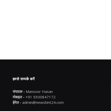
हमसे सम्पर्क करें
संपादक -
Mansoor Hasan
मोबाइल -
+91 9300847172
ईमेल -
admin@newshint24.com