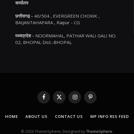
कार्यालय
छत्तीसगढ़ -
40/504 , EVERGREEN CHOWK ,
BAIJANTAHAPARA , Raipur - CG
मध्यप्रदेश -
NOORMAHAL, PATHAR WALI GALI NO.
02, BHOPAL Dist.-BHOPAL
Facebook
X
Instagram
Pinterest
(Twitter)
HOME
ABOUT US
CONTACT US
MP INFO RSS FEED
© 2026 ThemeSphere. Designed by
ThemeSphere
.