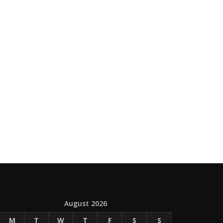
August 2026
M
T
W
T
F
S
S