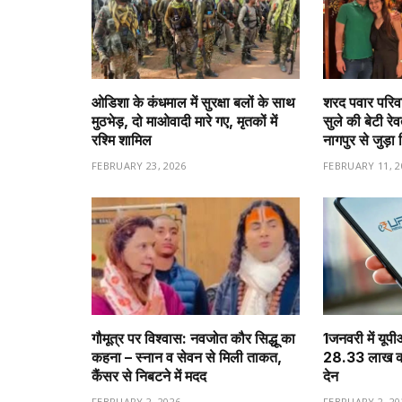
ओडिशा के कंधमाल में सुरक्षा बलों के साथ
शरद पवार परिवा
मुठभेड़, दो माओवादी मारे गए, मृतकों में
सुले की बेटी रे
रश्मि शामिल
नागपुर से जुड़ा 
FEBRUARY 23, 2026
FEBRUARY 11, 2
गौमूत्र पर विश्वास: नवजोत कौर सिद्धू का
1️जनवरी में यूप
कहना – स्नान व सेवन से मिली ताकत,
28.33 लाख करो
कैंसर से निबटने में मदद
देन
FEBRUARY 2, 2026
FEBRUARY 2, 20