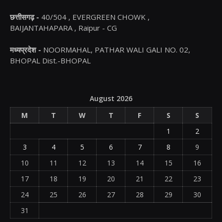
छत्तीसगढ़ -
40/504 , EVERGREEN CHOWK ,
BAIJANTAHAPARA , Raipur - CG
मध्यप्रदेश -
NOORMAHAL, PATHAR WALI GALI NO. 02,
BHOPAL Dist.-BHOPAL
August 2026
M
T
W
T
F
S
S
1
2
3
4
5
6
7
8
9
10
11
12
13
14
15
16
17
18
19
20
21
22
23
24
25
26
27
28
29
30
31