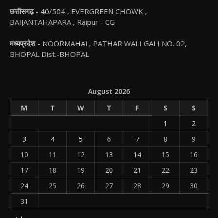
छत्तीसगढ़ -
40/504 , EVERGREEN CHOWK ,
BAIJANTAHAPARA , Raipur - CG
मध्यप्रदेश -
NOORMAHAL, PATHAR WALI GALI NO. 02,
BHOPAL Dist.-BHOPAL
August 2026
M
T
W
T
F
S
S
1
2
3
4
5
6
7
8
9
10
11
12
13
14
15
16
17
18
19
20
21
22
23
24
25
26
27
28
29
30
31