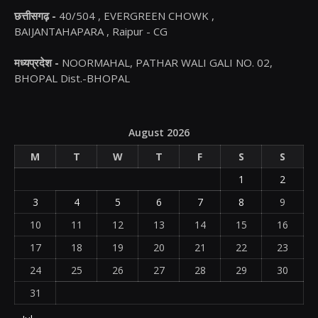
छत्तीसगढ़ -
40/504 , EVERGREEN CHOWK ,
BAIJANTAHAPARA , Raipur - CG
मध्यप्रदेश -
NOORMAHAL, PATHAR WALI GALI NO. 02,
BHOPAL Dist.-BHOPAL
August 2026
M
T
W
T
F
S
S
1
2
3
4
5
6
7
8
9
10
11
12
13
14
15
16
17
18
19
20
21
22
23
24
25
26
27
28
29
30
31