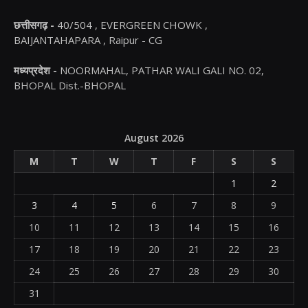
छत्तीसगढ़ -
40/504 , EVERGREEN CHOWK ,
BAIJANTAHAPARA , Raipur - CG
मध्यप्रदेश -
NOORMAHAL, PATHAR WALI GALI NO. 02,
BHOPAL Dist.-BHOPAL
August 2026
M
T
W
T
F
S
S
1
2
3
4
5
6
7
8
9
10
11
12
13
14
15
16
17
18
19
20
21
22
23
24
25
26
27
28
29
30
31