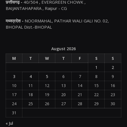
छत्तीसगढ़ -
40/504 , EVERGREEN CHOWK ,
BAIJANTAHAPARA , Raipur - CG
मध्यप्रदेश -
NOORMAHAL, PATHAR WALI GALI NO. 02,
BHOPAL Dist.-BHOPAL
August 2026
M
T
W
T
F
S
S
1
2
3
4
5
6
7
8
9
10
11
12
13
14
15
16
17
18
19
20
21
22
23
24
25
26
27
28
29
30
31
« Jul